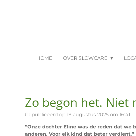
Ga
direct
naar
de
hoofdinhoud
HOME
OVER SLOWCARE
LOC
Zo begon het. Niet 
Gepubliceerd op 19 augustus 2025 om 16:41
“Onze dochter Eline was de reden dat we b
anderen. Voor elk kind dat beter verdient.”