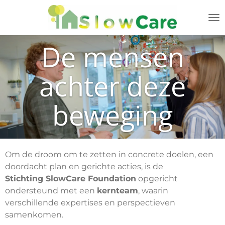
Ga
direct
naar
De mensen
de
hoofdinhoud
achter deze
beweging
Om de droom om te zetten in concrete doelen, een
doordacht plan en gerichte acties, is de
Stichting SlowCare Foundation
opgericht
ondersteund met een
kernteam
, waarin
verschillende expertises en perspectieven
samenkomen.