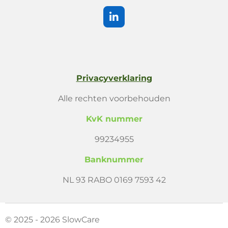
L
i
n
k
e
d
Privacyverklaring
I
n
Alle rechten voorbehouden
KvK nummer
99234955
Banknummer
NL 93 RABO 0169 7593 42
© 2025 - 2026 SlowCare