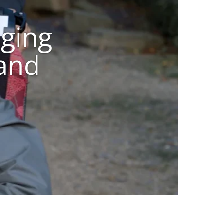
ging
and