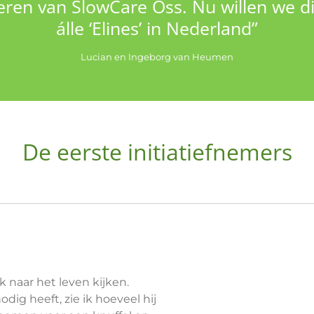
seren van SlowCare Oss. Nu willen we di
álle ‘Elines’ in Nederland”
Lucian en Ingeborg van Heumen
De eerste initiatiefnemers
 naar het leven kijken.
dig heeft, zie ik hoeveel hij