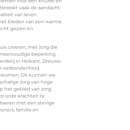
d nemen voor een knuffel en
ontbreekt vaak de aandacht
liteit van leven.
n het bieden van een warme,
echt gezien en
is creëren, met zorg die
g meervoudige beperking
rderij in Heikant, Zeeuws-
ar verbondenheid,
enkomen. Dit kunnen we
nschalige zorg van hoge
op het gebied van zorg,
oor onze krachten te
liseren met een stevige
ners, familie en