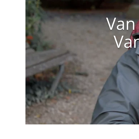
Van
Va