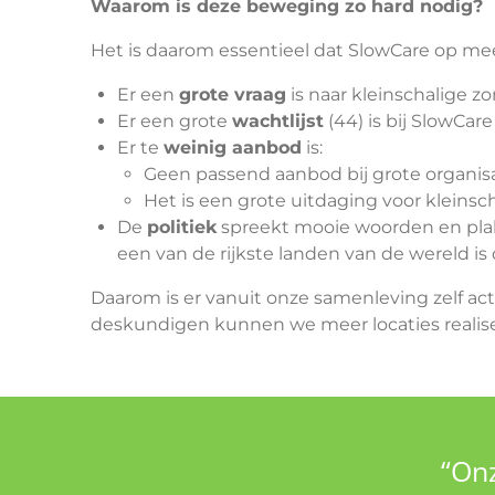
Waarom is deze beweging zo hard nodig?
Het is daarom essentieel dat SlowCare op mee
Er een
grote vraag
is naar kleinschalige z
Er een grote
wachtlijst
(44) is bij SlowCare
Er te
weinig aanbod
is:
Geen passend aanbod bij grote organi
Het is een grote uitdaging voor kleinsc
De
politiek
spreekt mooie woorden en plakt 
een van de rijkste landen van de wereld is
Daarom is er vanuit onze samenleving zelf a
deskundigen kunnen we meer locaties realiser
“Onz