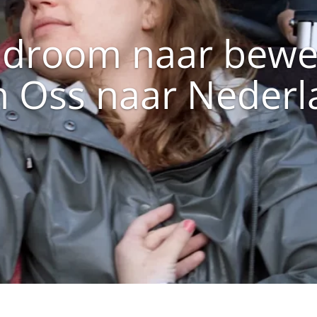
 droom naar bewe
n Oss naar Nederl