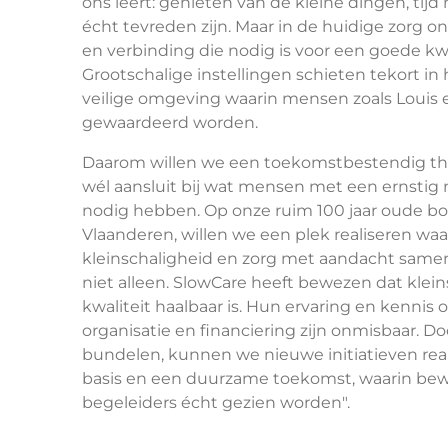
ons leert: genieten van de kleine dingen, tij
écht tevreden zijn. Maar in de huidige zorg 
en verbinding die nodig is voor een goede kwa
Grootschalige instellingen schieten tekort i
veilige omgeving waarin mensen zoals Louis 
gewaardeerd worden.
Daarom willen we een toekomstbestendig thu
wél aansluit bij wat mensen met een ernsti
nodig hebben. Op onze ruim 100 jaar oude boe
Vlaanderen, willen we een plek realiseren wa
kleinschaligheid en zorg met aandacht sam
niet alleen. SlowCare heeft bewezen dat klei
kwaliteit haalbaar is. Hun ervaring en kennis 
organisatie en financiering zijn onmisbaar. D
bundelen, kunnen we nieuwe initiatieven rea
basis en een duurzame toekomst, waarin bewo
begeleiders écht gezien worden".